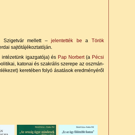
k Szigetvár mellett –
jelentették be
a
Török
dai sajtótájékoztatóján.
 intézetünk igazgatója) és
Pap Norbert
(a
Pécsi
itikai, katonai és szakrális szerepe az oszmán-
lékezet) keretében folyó ásatások eredményéről