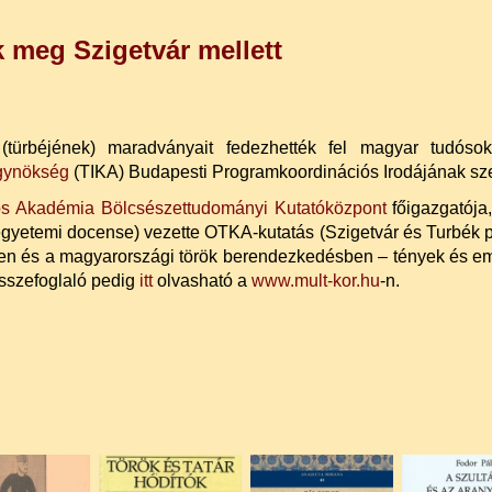
k meg Szigetvár mellett
(türbéjének) maradványait fedezhették fel magyar tudóso
gynökség
(TIKA) Budapesti Programkoordinációs Irodájának szer
 Akadémia Bölcsészettudományi Kutatóközpont
főigazgatója,
yetemi docense) vezette OTKA-kutatás (Szigetvár és Turbék pol
n és a magyarországi török berendezkedésben – tények és em
összefoglaló pedig
itt
olvasható a
www.mult-kor.hu
-n.