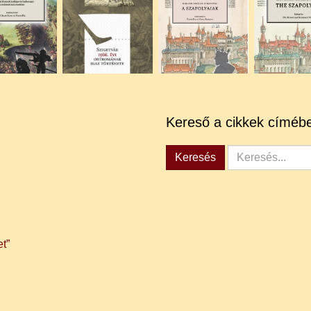
Kereső a cikkek címéb
Keresés...
Keresés
t”