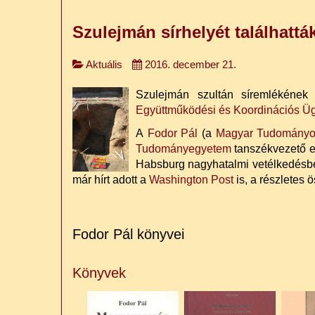
Szulejmán sírhelyét találhattá
Aktuális
2016. december 21.
Szulejmán szultán síremlékének 
Együttműködési és Koordinációs Ü
A
Fodor Pál
(a
Magyar Tudományos
Tudományegyetem
tanszékvezető eg
Habsburg nagyhatalmi vetélkedésbe
már hírt adott a
Washington Post
is, a részletes 
Fodor Pál könyvei
Könyvek