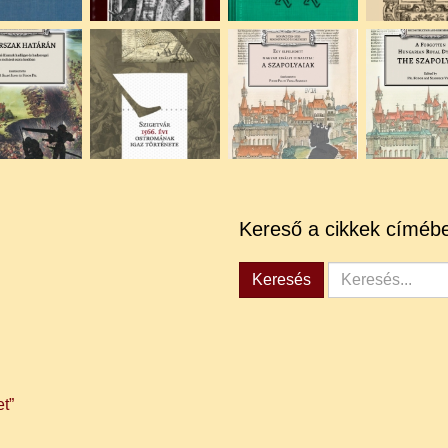
Kereső a cikkek címéb
Keresés...
Keresés
t”