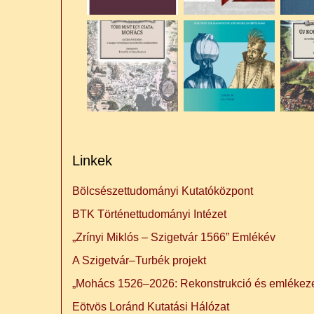
Linkek
Bölcsészettudományi Kutatóközpont
BTK Történettudományi Intézet
„Zrínyi Miklós – Szigetvár 1566” Emlékév
A Szigetvár–Turbék projekt
„Mohács 1526–2026: Rekonstrukció és emlékeze
Eötvös Loránd Kutatási Hálózat