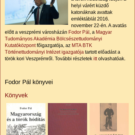
helyi várért küzdő
katonáknak avattak
emléktáblát 2016.
november 22-én. A avatás
előtt a veszprémi városházán
Fodor Pál
, a
Magyar
Tudományos Akadémia Bölcsészettudományi
Kutatóközpont
főigazgatója, az
MTA BTK
Történettudományi Intézet igazgatója
tartott előadást a
török kori Veszprémről. További részletek
itt
olvashatóak.
Fodor Pál könyvei
Könyvek