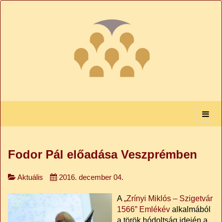
Fodor Pál előadása Veszprémben
Aktuális
2016. december 04.
A
„Zrínyi Miklós – Szigetvár
1566” Emlékév
alkalmából
a török hódoltság idején a