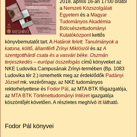
2018. április 16-án 17:00 órától
a
Nemzeti Közszolgálati
Egyetem
és a
Magyar
Tudományos Akadémia
Bölcsészettudományi
Kutatóközpont
kettős
könyvbemutatót tart. A
Határok felett. Tanulmányok a
katona, költő, államférfi Zrínyi Miklósról
és az
A
szentgotthárdi csata és a vasvári béke. Oszmán
terjeszkedés – európai összefogás
című könyveket az
NKE Ludovika Campusának Zrínyi-termében (Bp. 1083
Ludovika tér 2.) ismerhetik meg az érdeklődők
Padányi
József
mk. vezérőrnagy, az NKE tudományos
rektorhelyettese és
Fodor Pál
, az MTA BTK főigazgatója,
az
MTA BTK Történettudományi Intézet
igazgatója
köszöntőjét követően. A részletes meghívó
itt
látható.
Fodor Pál könyvei