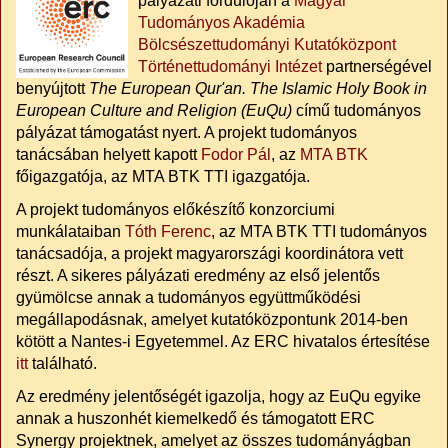
pályázati fordulóján a
Magyar
Tudományos Akadémia
Bölcsészettudományi Kutatóközpont
Történettudományi Intézet
partnerségével
benyújtott
The European Qur'an. The Islamic Holy Book in
European Culture and Religion (EuQu)
című tudományos
pályázat támogatást nyert. A projekt tudományos
tanácsában helyett kapott
Fodor Pál
, az
MTA BTK
főigazgatója, az MTA BTK TTI igazgatója.
A projekt tudományos előkészítő konzorciumi
munkálataiban
Tóth Ferenc
, az MTA BTK TTI tudományos
tanácsadója, a projekt magyarországi koordinátora vett
részt. A sikeres pályázati eredmény az első jelentős
gyümölcse annak a tudományos együttműködési
megállapodásnak, amelyet kutatóközpontunk 2014-ben
kötött a Nantes-i Egyetemmel. Az ERC hivatalos értesítése
itt
található.
Az eredmény jelentőségét igazolja, hogy az EuQu egyike
annak a huszonhét kiemelkedő és támogatott ERC
Synergy projektnek, amelyet az összes tudományágban