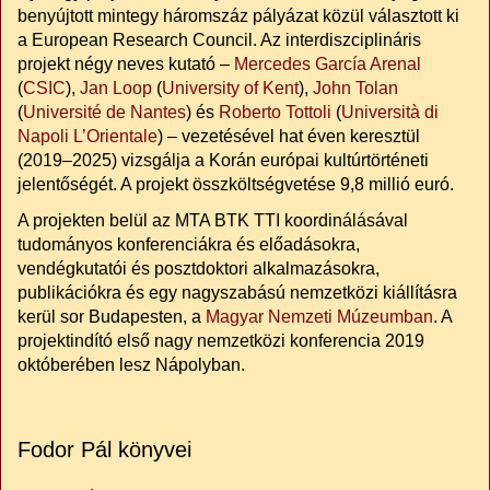
benyújtott mintegy háromszáz pályázat közül választott ki
a European Research Council. Az interdiszciplináris
projekt négy neves kutató –
Mercedes García Arenal
(
CSIC
),
Jan Loop
(
University of Kent
),
John Tolan
(
Université de Nantes
) és
Roberto Tottoli
(
Università di
Napoli L’Orientale
) – vezetésével hat éven keresztül
(2019–2025) vizsgálja a Korán európai kultúrtörténeti
jelentőségét. A projekt összköltségvetése 9,8 millió euró.
A projekten belül az MTA BTK TTI koordinálásával
tudományos konferenciákra és előadásokra,
vendégkutatói és posztdoktori alkalmazásokra,
publikációkra és egy nagyszabású nemzetközi kiállításra
kerül sor Budapesten, a
Magyar Nemzeti Múzeumban
. A
projektindító első nagy nemzetközi konferencia 2019
októberében lesz Nápolyban.
Fodor Pál könyvei