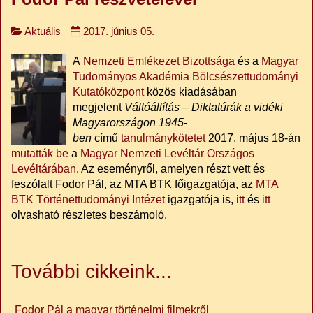
Aktuális
2017. június 05.
A
Nemzeti Emlékezet Bizottsága
és a
Magyar
Tudományos Akadémia Bölcsészettudományi
Kutatóközpont
közös kiadásában
megjelent
Váltóállítás – Diktatúrák a vidéki
Magyarországon 1945-
ben
című
tanulmánykötetet
2017. május 18-án
mutatták be
a
Magyar Nemzeti Levéltár Országos
Levéltárában
. Az eseményről, amelyen részt vett és
feszólalt Fodor Pál, az MTA BTK főigazgatója, az
MTA
BTK Történettudományi Intézet
igazgatója is,
itt
és
itt
olvasható részletes beszámoló.
További cikkeink...
Fodor Pál a magyar történelmi filmekről