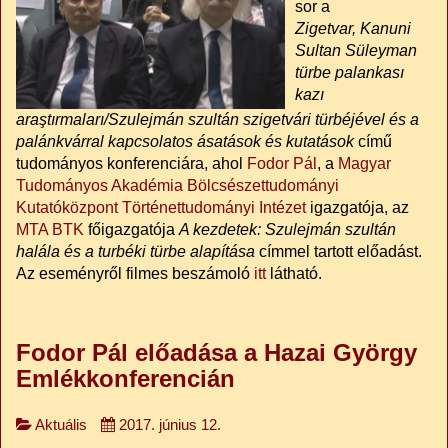
sor a
Zigetvar, Kanuni
Sultan Süleyman
türbe palankası
kazı
araştırmaları/Szulejmán szultán szigetvári türbéjével és a
palánkvárral kapcsolatos ásatások és kutatások
című
tudományos konferenciára, ahol
Fodor Pál
, a
Magyar
Tudományos Akadémia Bölcsészettudományi
Kutatóközpont Történettudományi Intézet
igazgatója, az
MTA BTK
főigazgatója
A kezdetek: Szulejmán szultán
halála és a turbéki türbe alapítása
címmel tartott előadást.
Az eseményről filmes beszámoló
itt
látható.
Fodor Pál előadása a Hazai György
Emlékkonferencián
Aktuális
2017. június 12.