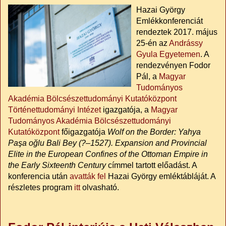
Hazai György
Emlékkonferenciát
rendeztek 2017. május
25-én az
Andrássy
Gyula Egyetemen
. A
rendezvényen Fodor
Pál, a
Magyar
Tudományos
Akadémia Bölcsészettudományi Kutatóközpont
Történettudományi Intézet
igazgatója, a
Magyar
Tudományos Akadémia Bölcsészettudományi
Kutatóközpont
főigazgatója
Wolf on the Border: Yahya
Paşa oğlu Bali Bey (?–1527). Expansion and Provincial
Elite in the European Confines of the Ottoman Empire in
the Early Sixteenth Century
címmel tartott előadást. A
konferencia után
avatták fel
Hazai György emléktábláját. A
részletes program
itt
olvasható.