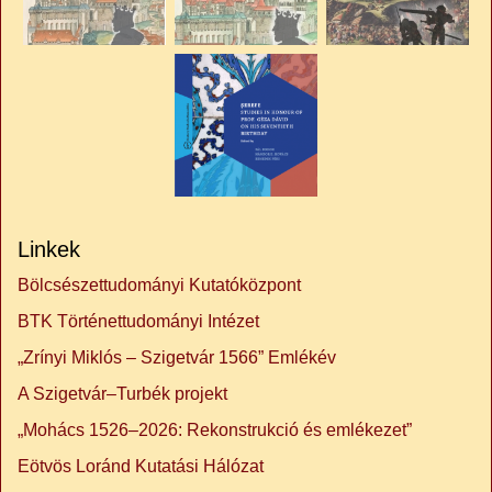
Linkek
Bölcsészettudományi Kutatóközpont
BTK Történettudományi Intézet
„Zrínyi Miklós – Szigetvár 1566” Emlékév
A Szigetvár–Turbék projekt
„Mohács 1526–2026: Rekonstrukció és emlékezet”
Eötvös Loránd Kutatási Hálózat