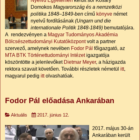
Nyelvű Egyetemen
került sor Kosáry
Domokos
Magyarország és a nemzetközi
politika 1848–1849-ben
című
könyve
német
nyelvű fordításának
(Ungarn und die
internationale Politik 1848-1849)
bemutatójára.
A rendezvényen a
Magyar Tudományos Akadémia
Bölcsészettudományi Kutatóközpont
volt a partner
szervező, amelynek nevében
Fodor Pál
főigazgató, az
MTA BTK Történettudományi Intézet
igazgatója
köszöntötte a jelenlevőket
Dietmar Meyer
, a házigazda
rektora szavait követően. További részletek németül
itt
,
magyarul pedig
itt
olvashatóak.
Fodor Pál előadása Ankarában
Aktuális
2017. június 12.
2017. május 30-án
Ankarában került