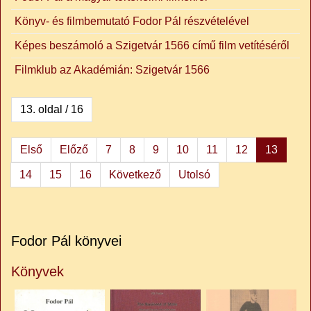
Könyv- és filmbemutató Fodor Pál részvételével
Képes beszámoló a Szigetvár 1566 című film vetítéséről
Filmklub az Akadémián: Szigetvár 1566
13. oldal / 16
Első
Előző
7
8
9
10
11
12
13
14
15
16
Következő
Utolsó
Fodor Pál könyvei
Könyvek