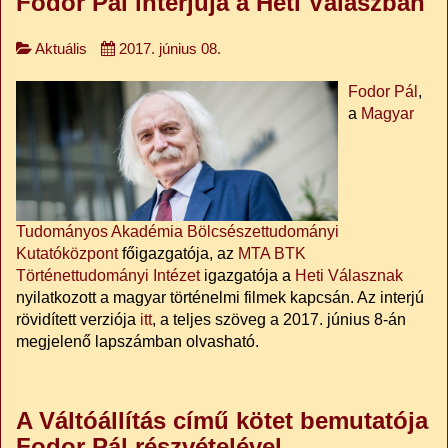
Fodor Pál interjúja a Heti Válaszban
Aktuális
2017. június 08.
Fodor Pál
,
a
Magyar
Tudományos Akadémia Bölcsészettudományi
Kutatóközpont
főigazgatója, az
MTA BTK
Történettudományi Intézet
igazgatója a
Heti Válasznak
nyilatkozott a magyar történelmi filmek kapcsán. Az interjú
rövidített verziója
itt
, a teljes szöveg a 2017. június 8-án
megjelenő lapszámban olvasható.
A Váltóállítás című kötet bemutatója
Fodor Pál részvételével