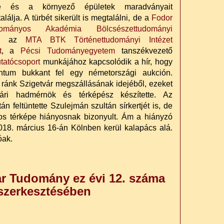
be és a környező épületek maradványait
alálja. A türbét sikerült is megtalálni, de a
Fodor
mányos Akadémia Bölcsészettudományi
ja, az
MTA BTK Történettudományi Intézet
t
, a
Pécsi Tudományegyetem
tanszékvezető
tatócsoport
munkájához kapcsolódik a hír, hogy
entum bukkant fel egy németországi aukción.
 ránk Szigetvár megszállásának idejéből, ezeket
ári hadmérnök és térképész készítette. Az
 feltüntette Szulejmán szultán sírkertjét is, de
tos térképe hiányosnak bizonyult. Ám a hiányzó
2018. március 16-án Kölnben kerül kalapács alá.
óak.
r Tudomány ez évi 12. száma
szerkesztésében