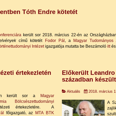
mentben Tóth Endre kötetét
onferenciára
került sor 2018. március 22-én az Országházba
jelvények
című kötetét
Fodor Pál
, a
Magyar Tudományos A
ténettudományi Intézet
igazgatója mutatta be Beszámoló
itt
é
zeti értekezletén
Előkerült Leandr
században készült
Aktuális
2018. március 1
-én került sor a
Magyar
ia Bölcsészettudományi
A Sz
ézeti értekezletére. A
zajl
ál
főigazgató, az
MTA BTK
szul