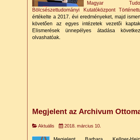
Magyar Tudo
Bölcsészettudományi Kutatóközpont Történett
értékelte a 2017. évi eredményeket, majd ismert
követően az egyes intézetek vezetői kapta
Elismerések ünnepélyes átadása követke
olvashatóak.
Megjelent az Archivum Ottoma
Aktuális
2018. március 10.
Megjelent Barbara Kellner-