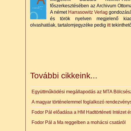
főszerkesztésében az Archivum Ottoman
A német
Harrasowitz Verlag
gondozásá
és török nyelven megjelenő kia
olvashatóak, tartalomjegyzéke pedig
itt
tekinthet
További cikkeink...
Együttműködési megállapodás az MTA Bölcsésze
A magyar történelemmel foglalkozó rendezvényso
Fodor Pál előadása a HM Hadtörténeti Intézet
Fodor Pál a Ma reggelben a mohácsi csatáról