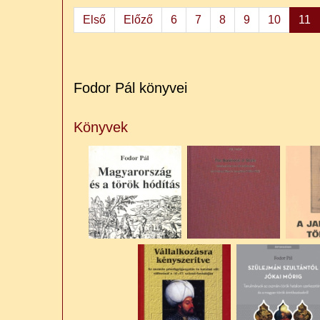
Első
Előző
6
7
8
9
10
11
Fodor Pál könyvei
Könyvek