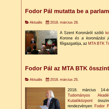
Fodor Pál mutatta be a parla
Aktuális
2018. március 28.
A Szent Koronáról szóló
k
Korona és a koronázási 
főigazgatója, az
MTA BTK Tör
Fodor Pál az MTA BTK összinté
Aktuális
2018. március 25.
2018. március 14
Tudományos Akadém
Kutatóközpont
összint
rendezvényen
Fodor P