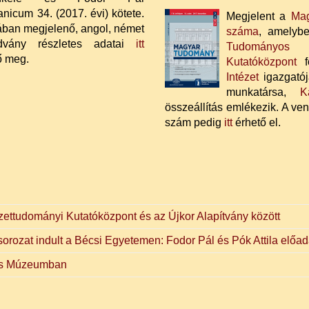
icum 34. (2017. évi) kötete.
Megjelent a
Ma
ban megjelenő, angol, német
száma
, amelybe
dvány részletes adatai
itt
Tudományos
ő meg.
Kutatóközpont
fő
Intézet
igazgató
munkatársa,
K
összeállítás emlékezik. A v
szám pedig
itt
érhető el.
ttudományi Kutatóközpont és az Újkor Alapítvány között
rozat indult a Bécsi Egyetemen: Fodor Pál és Pók Attila előa
 és Múzeumban