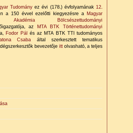
gyar Tudomány
ez évi (178.) évfolyamának
12.
n a 150 évvel ezelőtti kiegyezésre a
Magyar
 Akadémia Bölcsészettudományi
igazgatója, az
MTA BTK Történettudományi
ja,
Fodor Pál
és az MTA BTK TTI tudományos
atona Csaba
által szerkesztett tematikus
endégszerkesztők bevezetője
itt
olvasható, a teljes
dása