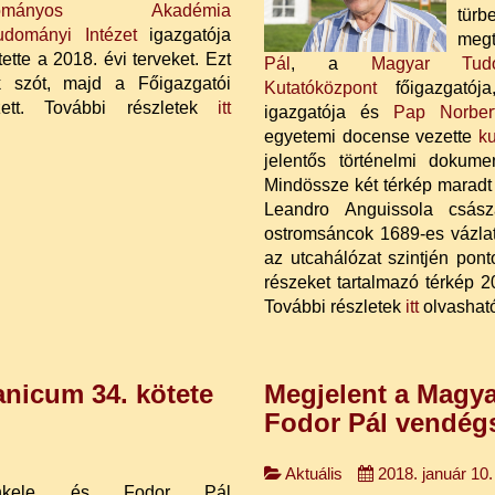
mányos Akadémia
tür
udományi Intézet
igazgatója
megt
ette a 2018. évi terveket. Ezt
Pál
, a
Magyar Tudo
k szót, majd a Főigazgatói
Kutatóközpont
főigazgató
zett. További részletek
itt
igazgatója és
Pap Norber
egyetemi docense vezette
ku
jelentős történelmi dokum
Mindössze két térkép maradt
Leandro Anguissola csász
ostromsáncok 1689-es vázlatán
az utcahálózat szintjén pon
részeket tartalmazó térkép 
További részletek
itt
olvashat
nicum 34. kötete
Megjelent a Magya
Fodor Pál vendég
Aktuális
2018. január 10.
Heinkele és Fodor Pál