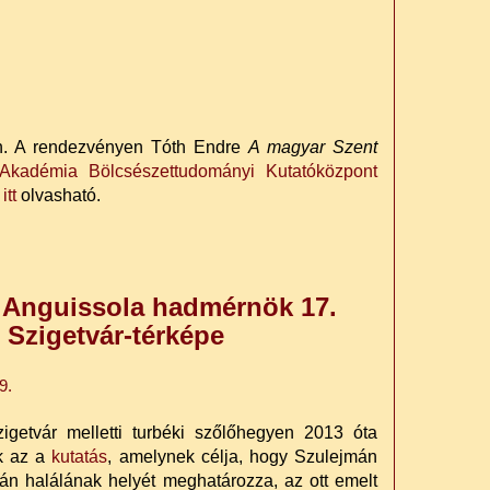
n. A rendezvényen Tóth Endre
A magyar Szent
kadémia Bölcsészettudományi Kutatóközpont
s
itt
olvasható.
o Anguissola hadmérnök 17.
 Szigetvár-térképe
9.
igetvár melletti turbéki szőlőhegyen 2013 óta
ik az a
kutatás
, amelynek célja, hogy Szulejmán
tán halálának helyét meghatározza, az ott emelt