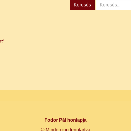
Keresés...
Keresés
t”
Fodor Pál honlapja
© Minden jog fenntartva