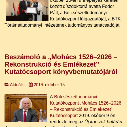
október 23-án ünnepélyes keretek
között díszdoktorrá avatta Fodor
Pált, a Bölcsészettudományi
Kutatóközpont főigazgatóját, a BTK
Történettudományi Intézetének tudományos tanácsadóját.
Beszámoló a „Mohács 1526–2026 –
Rekonstrukció és Emlékezet”
Kutatócsoport könyvbemutatójáról
Aktuális
2019. október 15.
A
Bölcsészettudományi
Kutatóközpont „Mohács 1526–2026
– Rekonstrukció és Emlékezet”
Kutatócsoport
2019. okóber 9-én
rendezte meg az
Új korszak határán