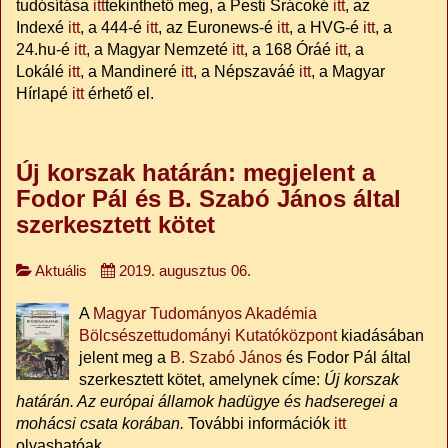
tudósítása
itt
tekinthető meg, a Pesti Srácoké
itt
, az
Indexé
itt
, a 444-é
itt
, az Euronews-é
itt
, a HVG-é
itt
, a
24.hu-é
itt
, a Magyar Nemzeté
itt
, a 168 Óráé
itt
, a
Lokálé
itt
, a Mandineré
itt
, a Népszaváé
itt
, a Magyar
Hírlapé
itt
érhető el.
Új korszak határán: megjelent a
Fodor Pál és B. Szabó János által
szerkesztett kötet
Aktuális
2019. augusztus 06.
A
Magyar Tudományos Akadémia
Bölcsészettudományi Kutatóközpont
kiadásában
jelent meg a
B. Szabó János
és Fodor Pál által
szerkesztett kötet, amelynek címe:
Új korszak
határán. Az európai államok hadügye és hadseregei a
mohácsi csata korában.
További információk
itt
olvashatóak.