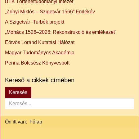
BTK Történettudományi Intézet
„Zrínyi Miklós – Szigetvár 1566” Emlékév
A Szigetvár–Turbék projekt
„Mohács 1526–2026: Rekonstrukció és emlékezet”
Eötvös Loránd Kutatási Hálózat
Magyar Tudományos Akadémia
Penna Bölcsész Könyvesbolt
Kereső a cikkek címében
Keresés...
Keresés
Ön itt van:
Főlap