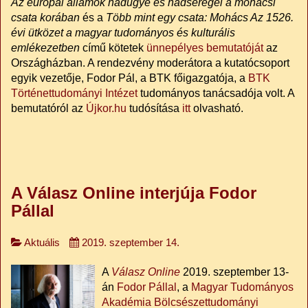
Az európai államok hadügye és hadseregei a mohácsi
csata korában
és a
Több mint egy csata: Mohács Az 1526.
évi ütközet a magyar tudományos és kulturális
emlékezetben
című kötetek
ünnepélyes bemutatóját
az
Országházban. A rendezvény moderátora a kutatócsoport
egyik vezetője, Fodor Pál, a BTK főigazgatója, a
BTK
Történettudományi Intézet
tudományos tanácsadója volt. A
bemutatóról az
Újkor.hu
tudósítása
itt
olvasható.
A Válasz Online interjúja Fodor
Pállal
Aktuális
2019. szeptember 14.
A
Válasz Online
2019. szeptember 13-
án
Fodor Pállal
, a
Magyar Tudományos
Akadémia Bölcsészettudományi