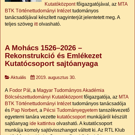
Kutatóközpont
főigazgatójával, az
MTA
BTK Történettudományi Intézet
tudományos
tanácsadójával készített nagyinterjút jelentetett meg. A
teljes szöveg
itt
olvasható.
A Mohács 1526–2026 –
Rekonstrukció és Emlékezet
Kutatócsoport sajtóanyaga
Aktuális
2019. augusztus 30.
A
Fodor Pál
, a
Magyar Tudományos Akadémia
Bölcsészettudományi Kutatóközpont
főigazgatója, az
MTA
BTK Történettudományi Intézet
tudományos tanácsadója
és
Pap Norbert
, a
Pécsi Tudományegyetem
tanszékvezető
egyetemi tanára vezette
kutatócsoport
munkájáról készült
sajtóanyag
ide kattintva
olvasható. A kutatócsoport
munkája komoly sajtóvisszhangot váltott ki. Az RTL Klub