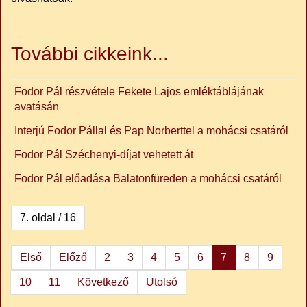
További cikkeink...
Fodor Pál részvétele Fekete Lajos emléktáblájának
avatásán
Interjú Fodor Pállal és Pap Norberttel a mohácsi csatáról
Fodor Pál Széchenyi-díjat vehetett át
Fodor Pál előadása Balatonfüreden a mohácsi csatáról
7. oldal / 16
Első
Előző
2
3
4
5
6
7
8
9
10
11
Következő
Utolsó